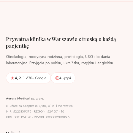
Prywatna klinika w Warszawie z troską o każdą
pacjentkę
Ginekologia, medycyna rodzinna, proktologia, USG i badania
laboratoryjne. Przyjęcia po polsku, ukraińsku, rosyjsku i angielsku.
4,9
· 1 670+ Google
4 języki
Aurora Medical sp. z o.o.
ul. Marcina Kasprzaka 7/U8, 01-211 Warszawa
NIP: 5223309375 · REGON: 529501416
KRS: 0001124170 · RPWDL: 000000280896