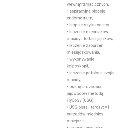
wewnątrzmacicznych,
• aspiracyjną biopsję
endometrium,
• biopsję szyjki macicy,
• leczenie mięśniaków
macicy i torbieli jajników,
• leczenie zaburzeń
miesiączkowania,
• wykonywanie
kolposkopii,
• leczenie patologii szyjki
macicy,
• ocenę drożności
jajowodów metodą
HyCoSy (USG),
• USG piersi, tarczycy i
narządów miednicy
mniejszej,
• prowadzenie ciąży