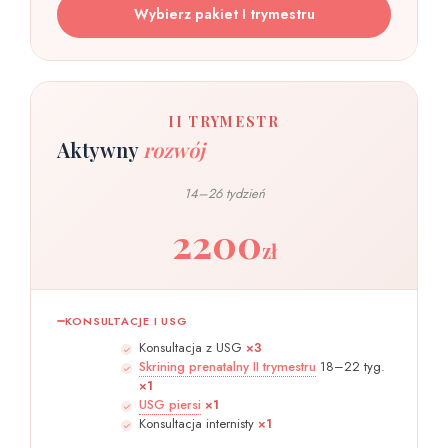
Wybierz pakiet I trymestru
II TRYMESTR
Aktywny
rozwój
14–26 tydzień
2200
zł
KONSULTACJE I USG
Konsultacja z USG
×3
Skrining prenatalny II trymestru
18–22 tyg.
×1
USG piersi
×1
Konsultacja internisty
×1