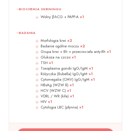
BIOCHEMIA SKRININGU
Wolny β-hCG + PAPP-A
×1
BADANIA
Morfologia krwi
×2
Badanie ogólne moczu
×2
Grupa krwi + Rh + przeciwciała anty-Rh
×1
Glukoza na czczo
×1
TSH
×1
Toxoplasma gondii IgG/IgM
×1
Różyczka (Rubella) IgG/IgM
×1
Cytomegalia (CMV) IgG/IgM
×1
HBsAg (WZW B)
×1
HCV (WZW C)
×1
VDRL / WR (kiła)
×1
HIV
×1
Cytologia LBC (płynna)
×1