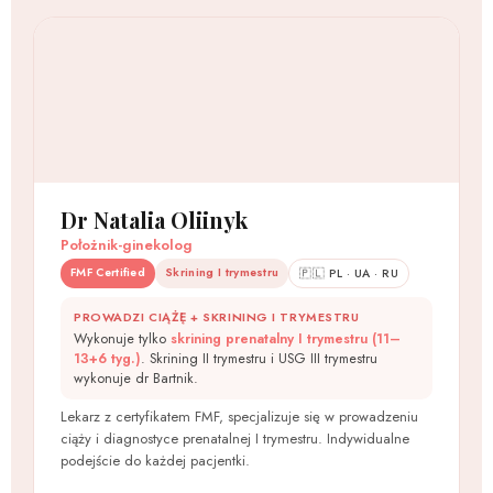
Dr Natalia Oliinyk
Położnik-ginekolog
FMF Certified
Skrining I trymestru
🇵🇱 PL · UA · RU
PROWADZI CIĄŻĘ + SKRINING I TRYMESTRU
Wykonuje tylko
skrining prenatalny I trymestru (11–
13+6 tyg.)
. Skrining II trymestru i USG III trymestru
wykonuje dr Bartnik.
Lekarz z certyfikatem FMF, specjalizuje się w prowadzeniu
ciąży i diagnostyce prenatalnej I trymestru. Indywidualne
podejście do każdej pacjentki.