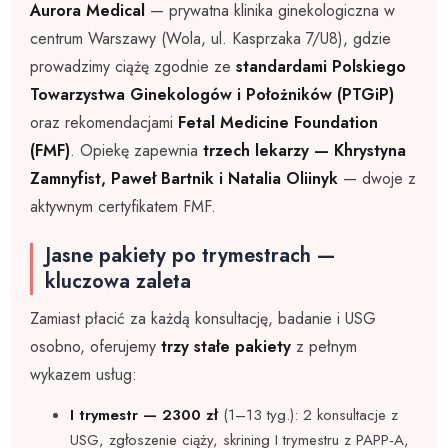
Aurora Medical
— prywatna klinika ginekologiczna w
centrum Warszawy (Wola, ul. Kasprzaka 7/U8), gdzie
prowadzimy ciążę zgodnie ze
standardami Polskiego
Towarzystwa Ginekologów i Położników (PTGiP)
oraz rekomendacjami
Fetal Medicine Foundation
(FMF)
. Opiekę zapewnia
trzech lekarzy — Khrystyna
Zamnyfist, Paweł Bartnik i Natalia Oliinyk
— dwoje z
aktywnym certyfikatem FMF.
Jasne pakiety po trymestrach —
kluczowa zaleta
Zamiast płacić za każdą konsultację, badanie i USG
osobno, oferujemy
trzy stałe pakiety
z pełnym
wykazem usług:
I trymestr — 2300 zł
(1–13 tyg.): 2 konsultacje z
USG, zgłoszenie ciąży, skrining I trymestru z PAPP-A,