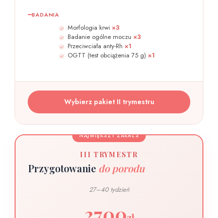
BADANIA
Morfologia krwi
×3
Badanie ogólne moczu
×3
Przeciwciała anty-Rh
×1
OGTT (test obciążenia 75 g)
×1
Wybierz pakiet II trymestru
III TRYMESTR
Przygotowanie
do porodu
27–40 tydzień
2700
zł