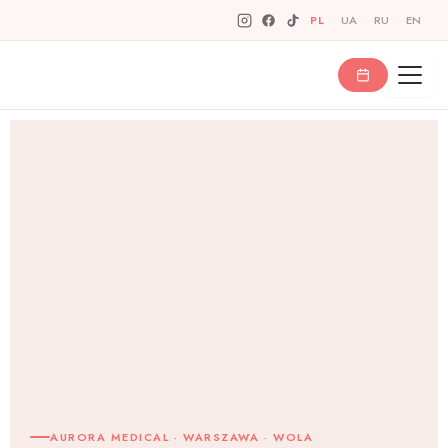
Skip
PL
·
UA
·
RU
·
EN
to
content
AURORA MEDICAL · WARSZAWA · WOLA