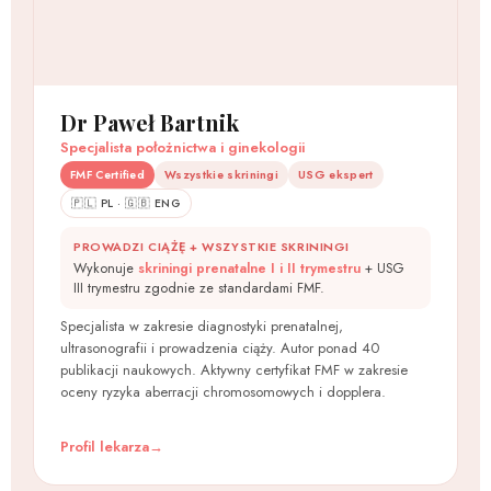
Dr Paweł Bartnik
Specjalista położnictwa i ginekologii
FMF Certified
Wszystkie skriningi
USG ekspert
🇵🇱 PL · 🇬🇧 ENG
PROWADZI CIĄŻĘ + WSZYSTKIE SKRININGI
Wykonuje
skriningi prenatalne I i II trymestru
+ USG
III trymestru zgodnie ze standardami FMF.
Specjalista w zakresie diagnostyki prenatalnej,
ultrasonografii i prowadzenia ciąży. Autor ponad 40
publikacji naukowych. Aktywny certyfikat FMF w zakresie
oceny ryzyka aberracji chromosomowych i dopplera.
Profil lekarza