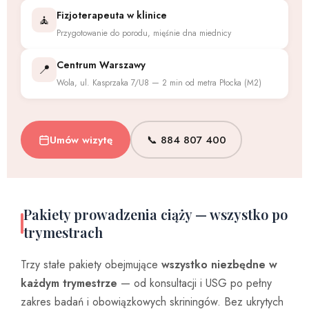
Fizjoterapeuta w klinice
🧘
Przygotowanie do porodu, mięśnie dna miednicy
Centrum Warszawy
📍
Wola, ul. Kasprzaka 7/U8 — 2 min od metra Płocka (M2)
Umów wizytę
📞 884 807 400
Pakiety prowadzenia ciąży — wszystko po
trymestrach
Trzy stałe pakiety obejmujące
wszystko niezbędne w
każdym trymestrze
— od konsultacji i USG po pełny
zakres badań i obowiązkowych skriningów. Bez ukrytych