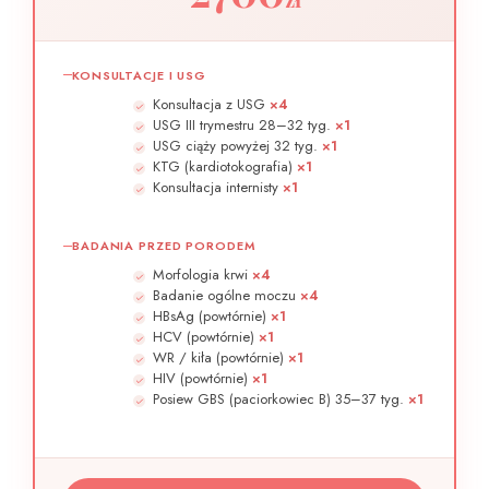
KONSULTACJE I USG
Konsultacja z USG
×4
USG III trymestru 28–32 tyg.
×1
USG ciąży powyżej 32 tyg.
×1
KTG (kardiotokografia)
×1
Konsultacja internisty
×1
BADANIA PRZED PORODEM
Morfologia krwi
×4
Badanie ogólne moczu
×4
HBsAg (powtórnie)
×1
HCV (powtórnie)
×1
WR / kiła (powtórnie)
×1
HIV (powtórnie)
×1
Posiew GBS (paciorkowiec B) 35–37 tyg.
×1