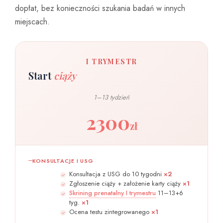
dopłat, bez konieczności szukania badań w innych
miejscach.
I TRYMESTR
Start
ciąży
1–13 tydzień
2300
zł
KONSULTACJE I USG
Konsultacja z USG do 10 tygodni
×2
Zgłoszenie ciąży + założenie karty ciąży
×1
Skrining prenatalny I trymestru
11–13+6
tyg.
×1
Ocena testu zintegrowanego
×1