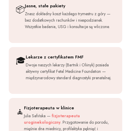
Jasne, stałe pakiety
📦
Znasz dokładny koszt każdego trymestru z góry —
bez dodatkowych rachunków i niespodzianek.
Wszystkie badania, USG i konsultacje są wliczone.
Lekarze z certyfikatem FMF
🎓
Dwoje naszych lekarzy (Bartnik i Oliinyk) posiada
aktywny certyfikat Fetal Medicine Foundation —
międzynarodowy standard diagnostyki prenatalnej.
Fizjoterapeuta w klinice
🧘
Julia Safińska —
fizjoterapeuta
uroginekologiczny
. Przygotowanie do porodu,
mięśnie dna miednicy, profilaktyka pęknięć i