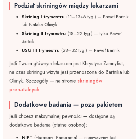
Podział skriningów między lekarzami
Skrining I trymestru
(11–13+6 tyg.) — Paweł Bartnik
lub Natalia Oliinyk
Skrining II trymestru
(18–22 tyg.) — tylko Paweł
Bartnik
USG III trymestru
(28–32 tyg.) — Paweł Bartnik
Jeśli Twoim głównym lekarzem jest Khrystyna Zamnyfist,
na czas skriningu wizyta jest przenoszona do Bartnika lub
Oliinyk. Szczegóły — na stronie
skriningów
prenatalnych
.
Dodatkowe badania — poza pakietem
Jeśli chcesz maksymalnej pewności — dostępne są
dodatkowe badania (płatne osobno):
NIPT
(Harmony, Panorama) — nieinwazyjny test