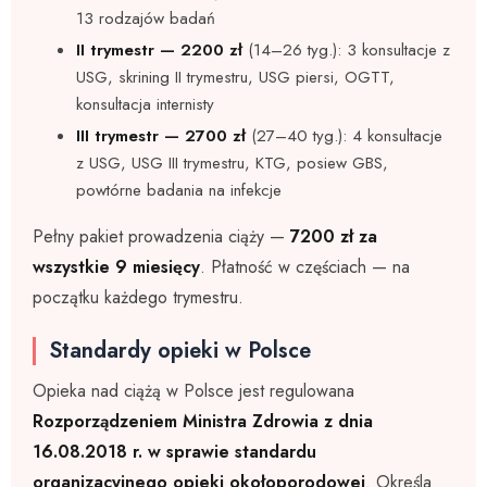
13 rodzajów badań
II trymestr — 2200 zł
(14–26 tyg.): 3 konsultacje z
USG, skrining II trymestru, USG piersi, OGTT,
konsultacja internisty
III trymestr — 2700 zł
(27–40 tyg.): 4 konsultacje
z USG, USG III trymestru, KTG, posiew GBS,
powtórne badania na infekcje
Pełny pakiet prowadzenia ciąży —
7200 zł za
wszystkie 9 miesięcy
. Płatność w częściach — na
początku każdego trymestru.
Standardy opieki w Polsce
Opieka nad ciążą w Polsce jest regulowana
Rozporządzeniem Ministra Zdrowia z dnia
16.08.2018 r. w sprawie standardu
organizacyjnego opieki okołoporodowej
. Określa