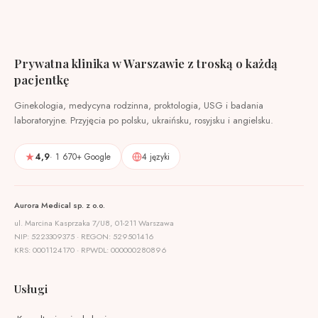
Prywatna klinika w Warszawie z troską o każdą
pacjentkę
Ginekologia, medycyna rodzinna, proktologia, USG i badania
laboratoryjne. Przyjęcia po polsku, ukraińsku, rosyjsku i angielsku.
4,9
· 1 670+ Google
4 języki
Aurora Medical sp. z o.o.
ul. Marcina Kasprzaka 7/U8, 01-211 Warszawa
NIP: 5223309375 · REGON: 529501416
KRS: 0001124170 · RPWDL: 000000280896
Usługi