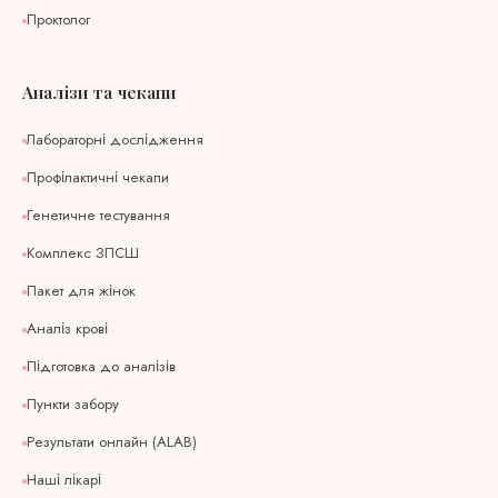
Проктолог
Аналізи та чекапи
Лабораторні дослідження
Профілактичні чекапи
Генетичне тестування
Комплекс ЗПСШ
Пакет для жінок
Аналіз крові
Підготовка до аналізів
Пункти забору
Результати онлайн (ALAB)
Наші лікарі