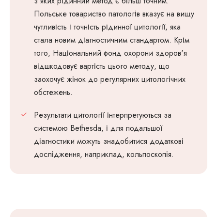
з яких рідинний метод є більш точним.
Польське товариство патологів вказує на вищу
чутливість і точність рідинної цитології, яка
стала новим діагностичним стандартом. Крім
того, Національний фонд охорони здоров'я
відшкодовує вартість цього методу, що
заохочує жінок до регулярних цитологічних
обстежень.
Результати цитології інтерпретуються за
системою Bethesda, і для подальшої
діагностики можуть знадобитися додаткові
дослідження, наприклад, кольпоскопія.