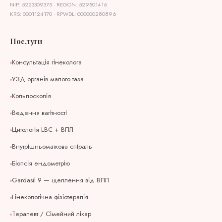
NIP: 5223309375 · REGON: 529501416
KRS: 0001124170 · RPWDL: 000000280896
Послуги
Консультація гінеколога
УЗД органів малого таза
Кольпоскопія
Ведення вагітності
Цитологія LBC + ВПЛ
Внутрішньоматкова спіраль
Біопсія ендометрію
Gardasil 9 — щеплення від ВПЛ
Гінекологічна фізіотерапія
Терапевт / Сімейний лікар