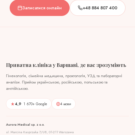
Записатися онлайн
+48 884 807 400
Приватна клініка у Варшаві, де вас зрозуміють
Гінекологія, сімейна медицина, проктологія, УЗД та лабораторні
аналізи. Прийом українською, російською, польською та
англійською.
4,9
· 1 670+ Google
4 мови
Aurora Medical sp. z o.o.
ul. Marcina Kasprzaka 7/U8, 01-211 Warszawa