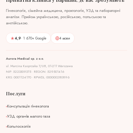
Гінекологія, сімейна медицина, проктологія, УЗД та лабораторні
аналізи. Прийом українською, російською, польською та
англійською.
4,9
· 1 670+ Google
4 мови
Aurora Medical sp. z o.o.
ul. Marcina Kasprzaka 7/U8, 01-211 Warszawa
NIP: 5223309375 · REGON: 529501416
KRS: 0001124170 · RPWDL: 000000280896
Послуги
Консультація гінеколога
УЗД органів малого таза
Кольпоскопія