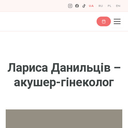
Перейти
UA
·
RU
·
PL
·
EN
до
вмісту
Лариса Данильців –
акушер-гінеколог