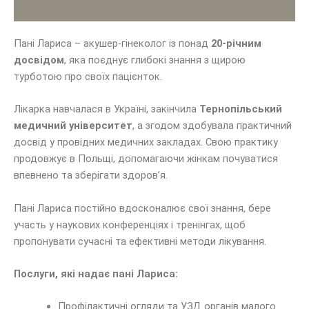
Пані Лариса – акушер-гінеколог із понад
20-річним
досвідом
, яка поєднує глибокі знання з щирою
турботою про своїх пацієнток.
Лікарка навчалася в Україні, закінчила
Тернопільський
медичний університет
, а згодом здобувала практичний
досвід у провідних медичних закладах. Свою практику
продовжує в Польщі, допомагаючи жінкам почуватися
впевнено та зберігати здоров’я.
Пані Лариса постійно вдосконалює свої знання, бере
участь у наукових конференціях і тренінгах, щоб
пропонувати сучасні та ефективні методи лікування.
Послуги, які надає пані Лариса:
Профілактичні огляди та УЗД органів малого