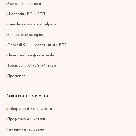
Ведення вагітності
Цитологія LBC + ВПЛ
Внутрішньоматкова спіраль
Біопсія ендометрію
Gardasil 9 — щеплення від ВПЛ
Гінекологічна фізіотерапія
Терапевт / Сімейний лікар
Проктолог
Аналізи та чекапи
Лабораторні дослідження
Профілактичні чекапи
Генетичне тестування