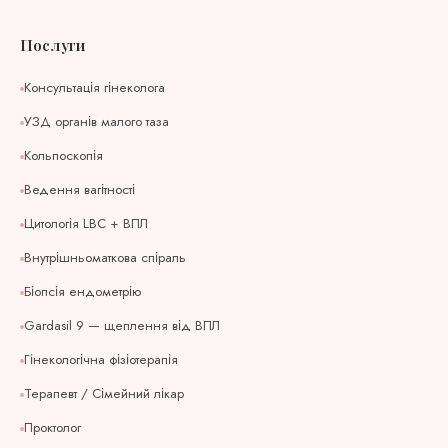
Послуги
Консультація гінеколога
УЗД органів малого таза
Кольпоскопія
Ведення вагітності
Цитологія LBC + ВПЛ
Внутрішньоматкова спіраль
Біопсія ендометрію
Gardasil 9 — щеплення від ВПЛ
Гінекологічна фізіотерапія
Терапевт / Сімейний лікар
Проктолог