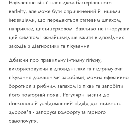
Найчастіше він є наслідком бактеріального
вагініту, але може бути спричинений й іншими
інфекціями, що передаються статевим шляхом,
наприклад цистицеркозом. Важливо не ігнорувати
цей симптом і якнайшвидше вжити відповідних
заходів з діагностики та лікування.
Дбаючи про правильну інтимну гігієну,
використовуючи відповідні ліки та підтримуючи
лікування домашніми засобами, можна ефективно
боротися з рибним запахом із піхви та запобігти
його повторній появі. Регулярні візити до
гінеколога й усвідомлений підхід до інтимного
здоров'я - запорука комфорту та гарного
самопочуття.