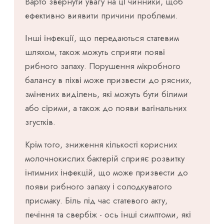
Варто звернути увагу на ці чинники, щоб
ефективно виявити причини проблеми.
Інші інфекції, що передаються статевим
шляхом, також можуть сприяти появі
рибного запаху. Порушення мікробного
балансу в піхві може призвести до рясних,
змінених виділень, які можуть бути білими
або сірими, а також до появи вагінальних
згустків.
Крім того, зниження кількості корисних
молочнокислих бактерій сприяє розвитку
інтимних інфекцій, що може призвести до
появи рибного запаху і солодкуватого
присмаку. Біль під час статевого акту,
печіння та свербіж - ось інші симптоми, які