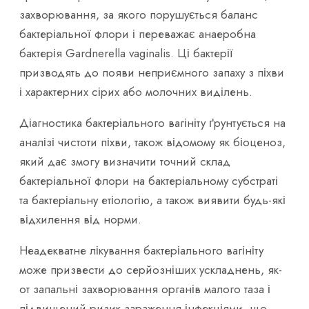
захворювання, за якого порушується баланс
бактеріальної флори і переважає анаеробна
бактерія Gardnerella vaginalis. Ці бактерії
призводять до появи неприємного запаху з піхви
і характерних сірих або молочних виділень.
Діагностика бактеріального вагініту ґрунтується на
аналізі чистоти піхви, також відомому як біоценоз,
який дає змогу визначити точний склад
бактеріальної флори на бактеріальному субстраті
та бактеріальну етіологію, а також виявити будь-які
відхилення від норми.
Неадекватне лікування бактеріального вагініту
може призвести до серйозніших ускладнень, як-
от запальні захворювання органів малого таза і
підвищений ризик зараження інфекціями, що