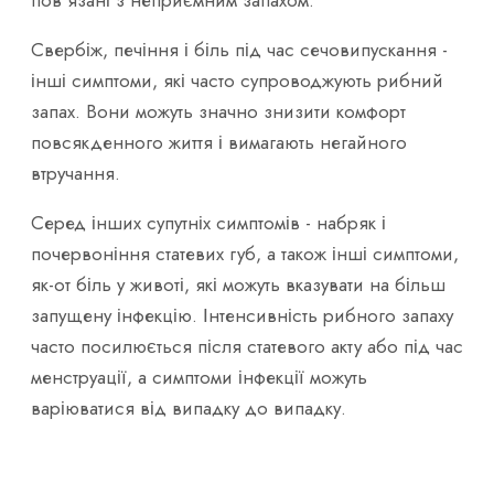
Свербіж, печіння і біль під час сечовипускання -
інші симптоми, які часто супроводжують рибний
запах. Вони можуть значно знизити комфорт
повсякденного життя і вимагають негайного
втручання.
Серед інших супутніх симптомів - набряк і
почервоніння статевих губ, а також інші симптоми,
як-от біль у животі, які можуть вказувати на більш
запущену інфекцію. Інтенсивність рибного запаху
часто посилюється після статевого акту або під час
менструації, а симптоми інфекції можуть
варіюватися від випадку до випадку.