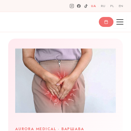
Перейти
UA
·
RU
·
PL
·
EN
до
вмісту
AURORA MEDICAL · ВАРШАВА