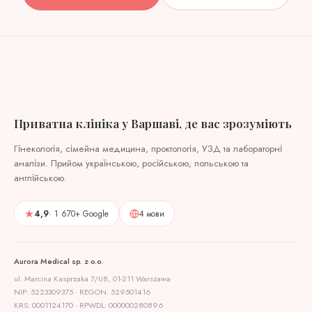
Приватна клініка у Варшаві, де вас зрозуміють
Гінекологія, сімейна медицина, проктологія, УЗД та лабораторні
аналізи. Прийом українською, російською, польською та
англійською.
4,9
· 1 670+ Google
4 мови
Aurora Medical sp. z o.o.
ul. Marcina Kasprzaka 7/U8, 01-211 Warszawa
NIP: 5223309375 · REGON: 529501416
KRS: 0001124170 · RPWDL: 000000280896