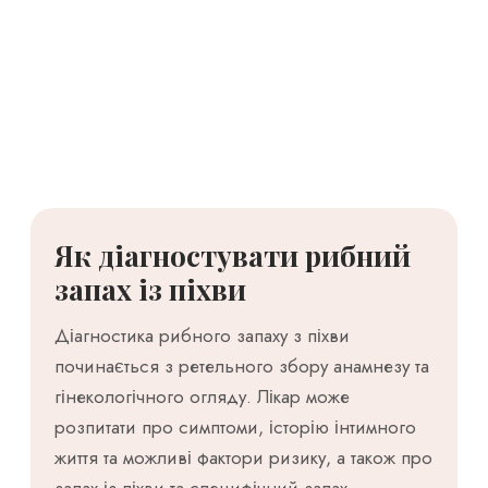
Як діагностувати рибний
запах із піхви
Діагностика рибного запаху з піхви
починається з ретельного збору анамнезу та
гінекологічного огляду. Лікар може
розпитати про симптоми, історію інтимного
життя та можливі фактори ризику, а також про
запах із піхви та специфічний запах.