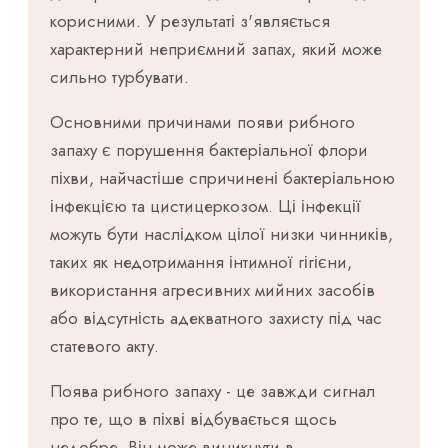
корисними. У результаті з'являється
характерний неприємний запах, який може
сильно турбувати.
Основними причинами появи рибного
запаху є порушення бактеріальної флори
піхви, найчастіше спричинені бактеріальною
інфекцією та цистицеркозом. Ці інфекції
можуть бути наслідком цілої низки чинників,
таких як недотримання інтимної гігієни,
використання агресивних мийних засобів
або відсутність адекватного захисту під час
статевого акту.
Поява рибного запаху - це завжди сигнал
про те, що в піхві відбувається щось
недобре. Він може виникнути в