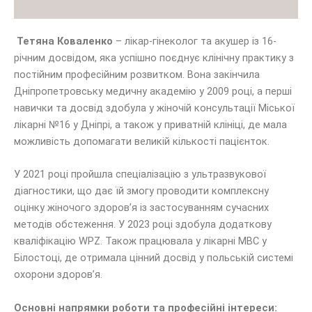
Тетяна Коваленко
– лікар-гінеколог та акушер із 16-
річним досвідом, яка успішно поєднує клінічну практику з
постійним професійним розвитком. Вона закінчила
Дніпропетровську медичну академію у 2009 році, а перші
навички та досвід здобула у жіночій консультації Міської
лікарні №16 у Дніпрі, а також у приватній клініці, де мала
можливість допомагати великій кількості пацієнток.
У 2021 році пройшла спеціалізацію з ультразвукової
діагностики, що дає їй змогу проводити комплексну
оцінку жіночого здоров’я із застосуванням сучасних
методів обстеження. У 2023 році здобула додаткову
кваліфікацію WPZ. Також працювала у лікарні МВС у
Білостоці, де отримала цінний досвід у польській системі
охорони здоров’я.
Основні напрямки роботи та професійні інтереси: