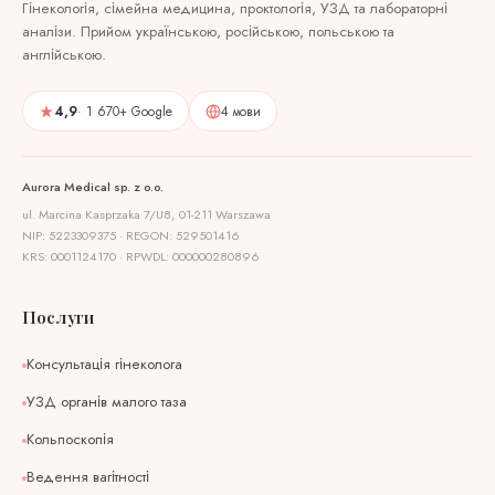
Гінекологія, сімейна медицина, проктологія, УЗД та лабораторні
аналізи. Прийом українською, російською, польською та
англійською.
4,9
· 1 670+ Google
4 мови
Aurora Medical sp. z o.o.
ul. Marcina Kasprzaka 7/U8, 01-211 Warszawa
NIP: 5223309375 · REGON: 529501416
KRS: 0001124170 · RPWDL: 000000280896
Послуги
Консультація гінеколога
УЗД органів малого таза
Кольпоскопія
Ведення вагітності