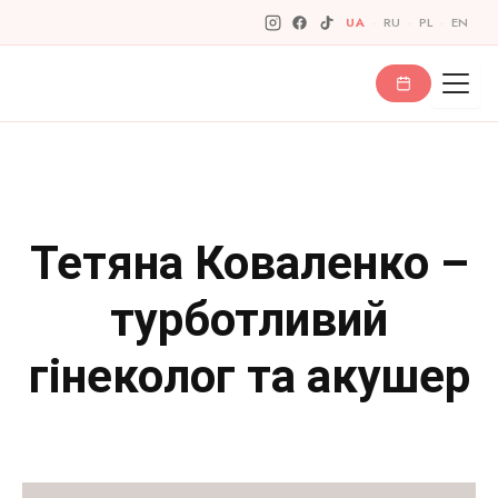
Перейти
UA
·
RU
·
PL
·
EN
до
вмісту
Тетяна Коваленко –
турботливий
гінеколог та акушер