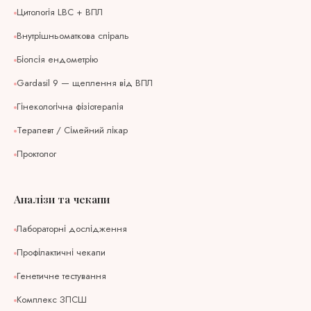
Цитологія LBC + ВПЛ
Внутрішньоматкова спіраль
Біопсія ендометрію
Gardasil 9 — щеплення від ВПЛ
Гінекологічна фізіотерапія
Терапевт / Сімейний лікар
Проктолог
Аналізи та чекапи
Лабораторні дослідження
Профілактичні чекапи
Генетичне тестування
Комплекс ЗПСШ