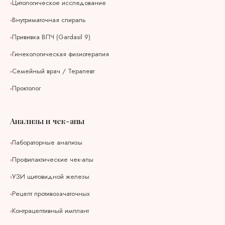
Цитологическое исследование
Внутриматочная спираль
Прививка ВПЧ (Gardasil 9)
Гинекологическая физиотерапия
Семейный врач / Терапевт
Проктолог
Анализы и чек-апы
Лабораторные анализы
Профилактические чек-апы
УЗИ щитовидной железы
Рецепт противозачаточных
Контрацептивный имплант