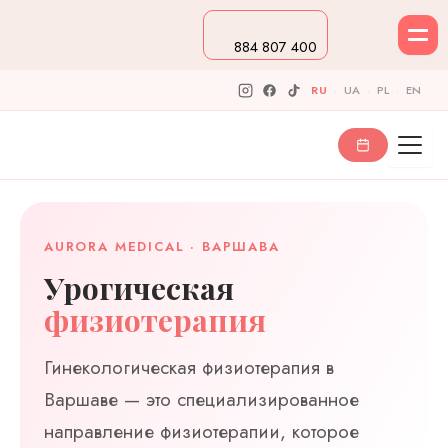
Перейти
к
884 807 400
содержимому
RU
·
UA
·
PL
·
EN
AURORA MEDICAL · ВАРШАВА
Урогическая
физиотерапия
Гинекологическая физиотерапия в
Варшаве — это специализированное
направление физиотерапии, которое