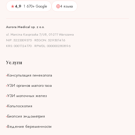
4,9
· 1 670+ Google
4 языка
Aurora Medical sp. z o.o.
ul. Marcina Kasprzaka 7/U8, 01-211 Warszawa
NIP: 5223309375 · REGON: 529501416
KRS: 0001124170 · RPWDL: 000000280896
Услуги
Консультация гинеколога
УЗИ органов малого таза
УЗИ молочных желез
Кольпоскопия
Биопсия эндометрия
Ведение беременности