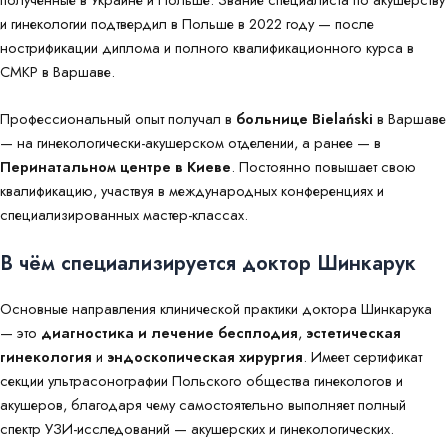
и гинекологии подтвердил в Польше в 2022 году — после
нострификации диплома и полного квалификационного курса в
CMKP в Варшаве.
Профессиональный опыт получал в
больнице Bielański
в Варшаве
— на гинекологически-акушерском отделении, а ранее — в
Перинатальном центре в Киеве
. Постоянно повышает свою
квалификацию, участвуя в международных конференциях и
специализированных мастер-классах.
В чём специализируется доктор Шинкарук
Основные направления клинической практики доктора Шинкарука
— это
диагностика и лечение бесплодия
,
эстетическая
гинекология
и
эндоскопическая хирургия
. Имеет сертификат
секции ультрасонографии Польского общества гинекологов и
акушеров, благодаря чему самостоятельно выполняет полный
спектр УЗИ-исследований — акушерских и гинекологических.