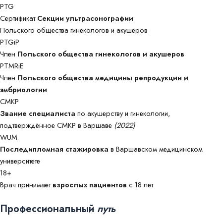
PTG
Сертификат
Секции ультрасонографии
Польского общества гинекологов и акушеров
PTGiP
Член
Польского общества гинекологов и акушеров
PTMRiE
Член
Польского общества медицины репродукции и
эмбриологии
CMKP
Звание специалиста
по акушерству и гинекологии,
подтверждённое CMKP в Варшаве
(2022)
WUM
Последипломная стажировка
в Варшавском медицинском
университете
18+
Врач принимает
взрослых пациентов
с 18 лет
Профессиональный
путь