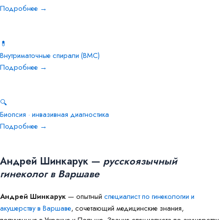
Подробнее →
💊
Внутриматочные спирали (ВМС)
Подробнее →
🔍
Биопсия · инвазивная диагностика
Подробнее →
Андрей Шинкарук —
русскоязычный
гинеколог в Варшаве
Андрей Шинкарук
— опытный
специалист по гинекологии и
акушерству в Варшаве
, сочетающий медицинские знания,
полученные в Украине и Польше. Звание специалиста по акушерству