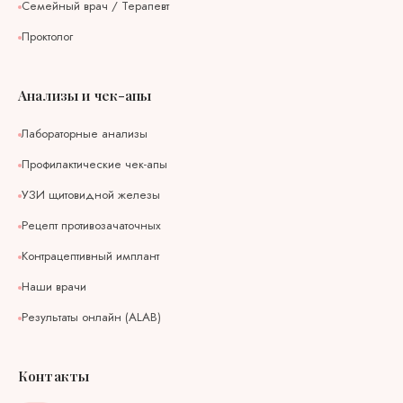
Семейный врач / Терапевт
Проктолог
Анализы и чек-апы
Лабораторные анализы
Профилактические чек-апы
УЗИ щитовидной железы
Рецепт противозачаточных
Контрацептивный имплант
Наши врачи
Результаты онлайн (ALAB)
Контакты