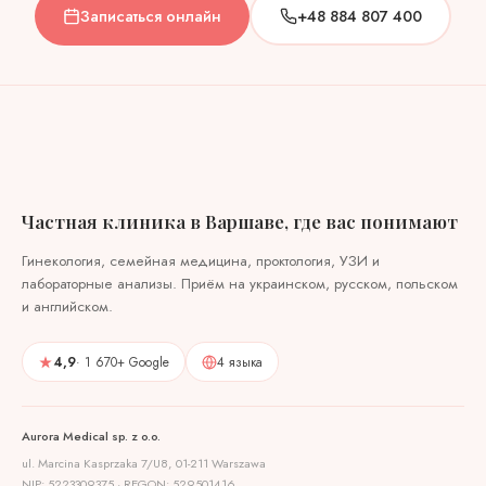
Записаться онлайн
+48 884 807 400
Частная клиника в Варшаве, где вас понимают
Гинекология, семейная медицина, проктология, УЗИ и
лабораторные анализы. Приём на украинском, русском, польском
и английском.
4,9
· 1 670+ Google
4 языка
Aurora Medical sp. z o.o.
ul. Marcina Kasprzaka 7/U8, 01-211 Warszawa
NIP: 5223309375 · REGON: 529501416